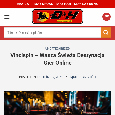
Skip
MÁY CẮT - MÁY KHOAN - MÁY HÀN - MÁY XÂY DỰNG
to
content
Tìm
kiếm:
UNCATEGORIZED
Vincispin – Wasza Świeża Destynacja
Gier Online
POSTED ON
16 THÁNG 2, 2026
BY
TRỊNH QUANG ĐỨC