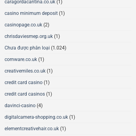
caragordacantina.co.uk
(1)
casino minimum deposit
(1)
casinopage.co.uk
(2)
chrisdaviesmep.org.uk
(1)
Chưa được phân loại
(1.024)
cornware.co.uk
(1)
creativemiles.co.uk
(1)
credit card casino
(1)
credit card casinos
(1)
davinci-casino
(4)
digitalcamera-shopping.co.uk
(1)
elementcreativehair.co.uk
(1)