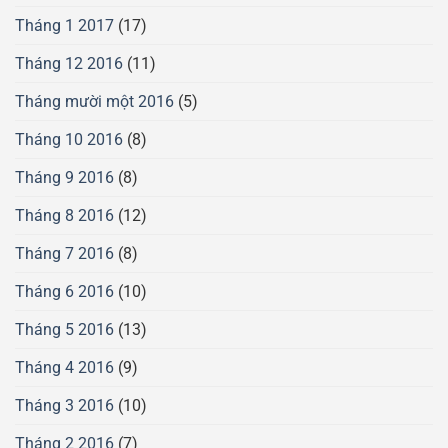
Tháng 1 2017
(17)
Tháng 12 2016
(11)
Tháng mười một 2016
(5)
Tháng 10 2016
(8)
Tháng 9 2016
(8)
Tháng 8 2016
(12)
Tháng 7 2016
(8)
Tháng 6 2016
(10)
Tháng 5 2016
(13)
Tháng 4 2016
(9)
Tháng 3 2016
(10)
Tháng 2 2016
(7)