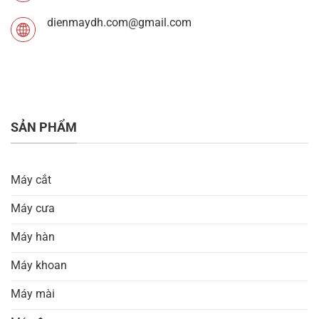
dienmaydh.com@gmail.com
SẢN PHẨM
Máy cắt
Máy cưa
Máy hàn
Máy khoan
Máy mài