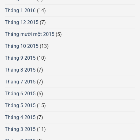
Tháng 1 2016
(14)
Tháng 12 2015
(7)
Tháng mười một 2015
(5)
Tháng 10 2015
(13)
Tháng 9 2015
(10)
Tháng 8 2015
(7)
Tháng 7 2015
(7)
Tháng 6 2015
(6)
Tháng 5 2015
(15)
Tháng 4 2015
(7)
Tháng 3 2015
(11)