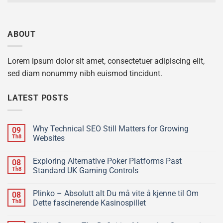
ABOUT
Lorem ipsum dolor sit amet, consectetuer adipiscing elit,
sed diam nonummy nibh euismod tincidunt.
LATEST POSTS
Why Technical SEO Still Matters for Growing
09
Th8
Websites
Exploring Alternative Poker Platforms Past
08
Th8
Standard UK Gaming Controls
Plinko – Absolutt alt Du må vite å kjenne til Om
08
Th8
Dette fascinerende Kasinospillet