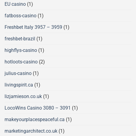
EU casino
(1)
fatboss-casino
(1)
Freshbet Italy 3957 – 3959
(1)
freshbet-brazil
(1)
highflys-casino
(1)
hotloots-casino
(2)
julius-casino
(1)
livingspirit.ca
(1)
lizjamieson.co.uk
(1)
LocoWins Casino 3080 – 3091
(1)
makeyourplacespeaceful.ca
(1)
marketingarchitect.co.uk
(1)