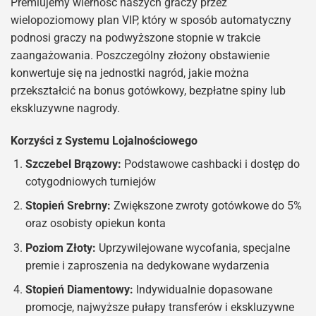
Premiujemy wierność naszych graczy przez
wielopoziomowy plan VIP, który w sposób automatyczny
podnosi graczy na podwyższone stopnie w trakcie
zaangażowania. Poszczególny złożony obstawienie
konwertuje się na jednostki nagród, jakie można
przekształcić na bonus gotówkowy, bezpłatne spiny lub
ekskluzywne nagrody.
Korzyści z Systemu Lojalnościowego
Szczebel Brązowy:
Podstawowe cashbacki i dostęp do
cotygodniowych turniejów
Stopień Srebrny:
Zwiększone zwroty gotówkowe do 5%
oraz osobisty opiekun konta
Poziom Złoty:
Uprzywilejowane wycofania, specjalne
premie i zaproszenia na dedykowane wydarzenia
Stopień Diamentowy:
Indywidualnie dopasowane
promocje, najwyższe pułapy transferów i ekskluzywne