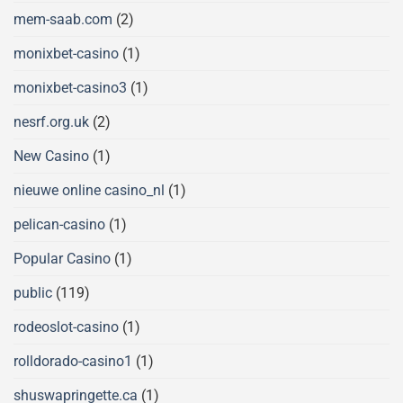
mem-saab.com
(2)
monixbet-casino
(1)
monixbet-casino3
(1)
nesrf.org.uk
(2)
New Casino
(1)
nieuwe online casino_nl
(1)
pelican-casino
(1)
Popular Casino
(1)
public
(119)
rodeoslot-casino
(1)
rolldorado-casino1
(1)
shuswapringette.ca
(1)