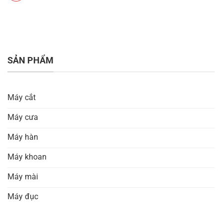
SẢN PHẨM
Máy cắt
Máy cưa
Máy hàn
Máy khoan
Máy mài
Máy đục