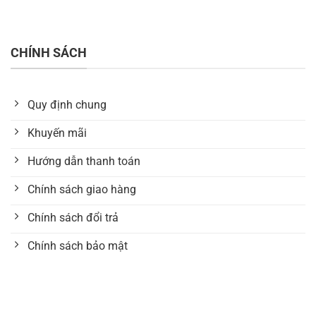
CHÍNH SÁCH
Quy định chung
Khuyến mãi
Hướng dẫn thanh toán
Chính sách giao hàng
Chính sách đổi trả
Chính sách bảo mật