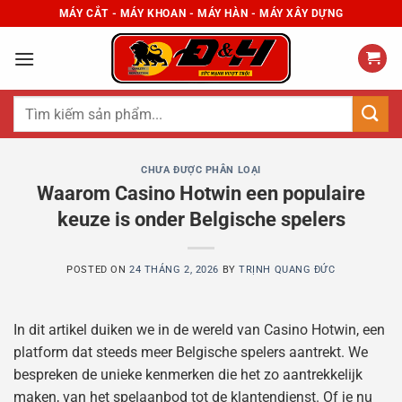
Skip
MÁY CẮT - MÁY KHOAN - MÁY HÀN - MÁY XÂY DỰNG
to
content
Tìm
kiếm:
CHƯA ĐƯỢC PHÂN LOẠI
Waarom Casino Hotwin een populaire
keuze is onder Belgische spelers
POSTED ON
24 THÁNG 2, 2026
BY
TRỊNH QUANG ĐỨC
In dit artikel duiken we in de wereld van Casino Hotwin, een
platform dat steeds meer Belgische spelers aantrekt. We
bespreken de unieke kenmerken die het zo aantrekkelijk
maken, van het spelaanbod tot de klantendienst. Of je nu