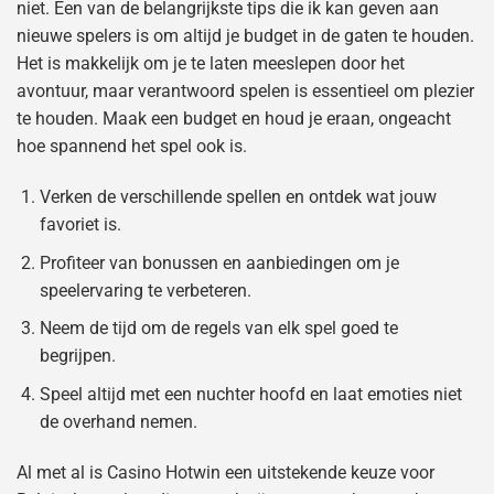
niet. Een van de belangrijkste tips die ik kan geven aan
nieuwe spelers is om altijd je budget in de gaten te houden.
Het is makkelijk om je te laten meeslepen door het
avontuur, maar verantwoord spelen is essentieel om plezier
te houden. Maak een budget en houd je eraan, ongeacht
hoe spannend het spel ook is.
Verken de verschillende spellen en ontdek wat jouw
favoriet is.
Profiteer van bonussen en aanbiedingen om je
speelervaring te verbeteren.
Neem de tijd om de regels van elk spel goed te
begrijpen.
Speel altijd met een nuchter hoofd en laat emoties niet
de overhand nemen.
Al met al is Casino Hotwin een uitstekende keuze voor