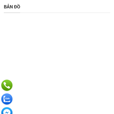
BẢN ĐỒ