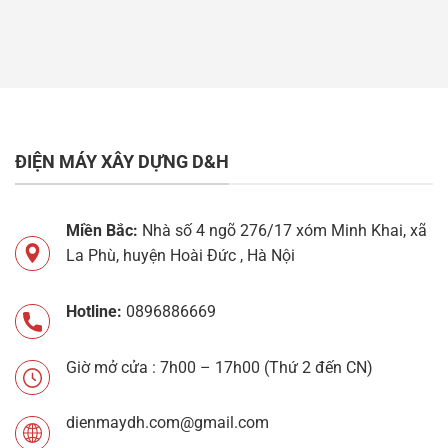
ĐIỆN MÁY XÂY DỰNG D&H
Miền Bắc:
Nhà số 4 ngõ 276/17 xóm Minh Khai, xã
La Phù, huyện Hoài Đức , Hà Nội
Hotline:
0896886669
Giờ mở cửa : 7h00 – 17h00 (Thứ 2 đến CN)
dienmaydh.com@gmail.com