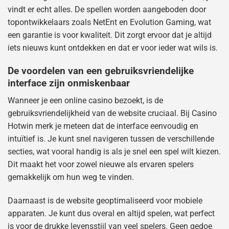
vindt er echt alles. De spellen worden aangeboden door
topontwikkelaars zoals NetEnt en Evolution Gaming, wat
een garantie is voor kwaliteit. Dit zorgt ervoor dat je altijd
iets nieuws kunt ontdekken en dat er voor ieder wat wils is.
De voordelen van een gebruiksvriendelijke
interface zijn onmiskenbaar
Wanneer je een online casino bezoekt, is de
gebruiksvriendelijkheid van de website cruciaal. Bij Casino
Hotwin merk je meteen dat de interface eenvoudig en
intuïtief is. Je kunt snel navigeren tussen de verschillende
secties, wat vooral handig is als je snel een spel wilt kiezen.
Dit maakt het voor zowel nieuwe als ervaren spelers
gemakkelijk om hun weg te vinden.
Daarnaast is de website geoptimaliseerd voor mobiele
apparaten. Je kunt dus overal en altijd spelen, wat perfect
is voor de drukke levensstijl van veel spelers. Geen gedoe