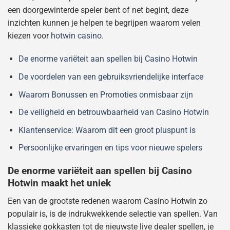
een doorgewinterde speler bent of net begint, deze
inzichten kunnen je helpen te begrijpen waarom velen
kiezen voor
hotwin casino
.
De enorme variëteit aan spellen bij Casino Hotwin
De voordelen van een gebruiksvriendelijke interface
Waarom Bonussen en Promoties onmisbaar zijn
De veiligheid en betrouwbaarheid van Casino Hotwin
Klantenservice: Waarom dit een groot pluspunt is
Persoonlijke ervaringen en tips voor nieuwe spelers
De enorme variëteit aan spellen bij Casino
Hotwin maakt het uniek
Een van de grootste redenen waarom Casino Hotwin zo
populair is, is de indrukwekkende selectie van spellen. Van
klassieke gokkasten tot de nieuwste live dealer spellen, je