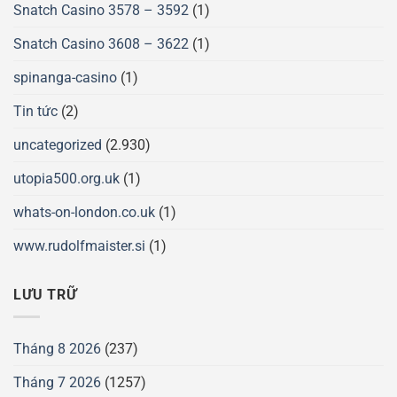
Snatch Casino 3578 – 3592
(1)
Snatch Casino 3608 – 3622
(1)
spinanga-casino
(1)
Tin tức
(2)
uncategorized
(2.930)
utopia500.org.uk
(1)
whats-on-london.co.uk
(1)
www.rudolfmaister.si
(1)
LƯU TRỮ
Tháng 8 2026
(237)
Tháng 7 2026
(1257)