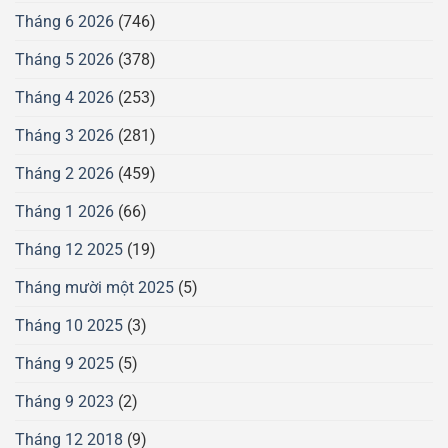
Tháng 6 2026
(746)
Tháng 5 2026
(378)
Tháng 4 2026
(253)
Tháng 3 2026
(281)
Tháng 2 2026
(459)
Tháng 1 2026
(66)
Tháng 12 2025
(19)
Tháng mười một 2025
(5)
Tháng 10 2025
(3)
Tháng 9 2025
(5)
Tháng 9 2023
(2)
Tháng 12 2018
(9)