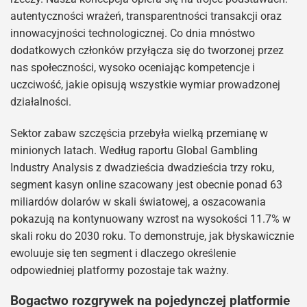
autentyczności wrażeń, transparentności transakcji oraz
innowacyjności technologicznej. Co dnia mnóstwo
dodatkowych członków przyłącza się do tworzonej przez
nas społeczności, wysoko oceniając kompetencje i
uczciwość, jakie opisują wszystkie wymiar prowadzonej
działalności.
Sektor zabaw szczęścia przebyła wielką przemianę w
minionych latach. Według raportu Global Gambling
Industry Analysis z dwadzieścia dwadzieścia trzy roku,
segment kasyn online szacowany jest obecnie ponad 63
miliardów dolarów w skali światowej, a oszacowania
pokazują na kontynuowany wzrost na wysokości 11.7% w
skali roku do 2030 roku. To demonstruje, jak błyskawicznie
ewoluuje się ten segment i dlaczego określenie
odpowiedniej platformy pozostaje tak ważny.
Bogactwo rozgrywek na pojedynczej platformie