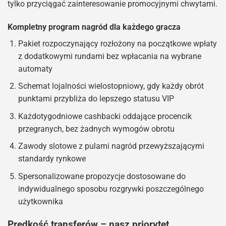
tylko przyciągać zainteresowanie promocyjnymi chwytami.
Kompletny program nagród dla każdego gracza
Pakiet rozpoczynający rozłożony na początkowe wpłaty
z dodatkowymi rundami bez wpłacania na wybrane
automaty
Schemat lojalności wielostopniowy, gdy każdy obrót
punktami przybliża do lepszego statusu VIP
Każdotygodniowe cashbacki oddające procencik
przegranych, bez żadnych wymogów obrotu
Zawody slotowe z pulami nagród przewyższającymi
standardy rynkowe
Spersonalizowane propozycje dostosowane do
indywidualnego sposobu rozgrywki poszczególnego
użytkownika
Prędkość transferów – nasz priorytet