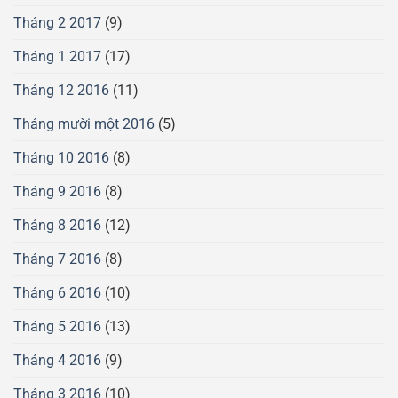
Tháng 2 2017
(9)
Tháng 1 2017
(17)
Tháng 12 2016
(11)
Tháng mười một 2016
(5)
Tháng 10 2016
(8)
Tháng 9 2016
(8)
Tháng 8 2016
(12)
Tháng 7 2016
(8)
Tháng 6 2016
(10)
Tháng 5 2016
(13)
Tháng 4 2016
(9)
Tháng 3 2016
(10)