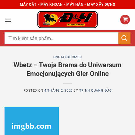
Skip
MÁY CẮT - MÁY KHOAN - MÁY HÀN - MÁY XÂY DỰNG
to
content
Tìm
kiếm:
UNCATEGORIZED
Wbetz – Twoja Brama do Uniwersum
Emocjonujących Gier Online
POSTED ON
4 THÁNG 2, 2026
BY
TRỊNH QUANG ĐỨC