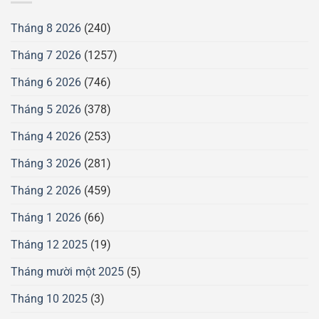
Tháng 8 2026
(240)
Tháng 7 2026
(1257)
Tháng 6 2026
(746)
Tháng 5 2026
(378)
Tháng 4 2026
(253)
Tháng 3 2026
(281)
Tháng 2 2026
(459)
Tháng 1 2026
(66)
Tháng 12 2025
(19)
Tháng mười một 2025
(5)
Tháng 10 2025
(3)