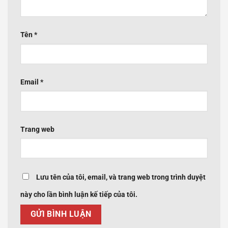
Tên
*
Email
*
Trang web
Lưu tên của tôi, email, và trang web trong trình duyệt
này cho lần bình luận kế tiếp của tôi.