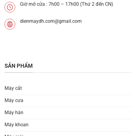
Giờ mở cửa : 7h00 – 17h00 (Thứ 2 đến CN)
dienmaydh.com@gmail.com
SẢN PHẨM
Máy cắt
Máy cưa
Máy hàn
Máy khoan