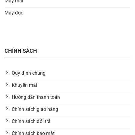
Máy mài
Máy đục
CHÍNH SÁCH
Quy định chung
Khuyến mãi
Hướng dẫn thanh toán
Chính sách giao hàng
Chính sách đổi trả
Chính sách bảo mật