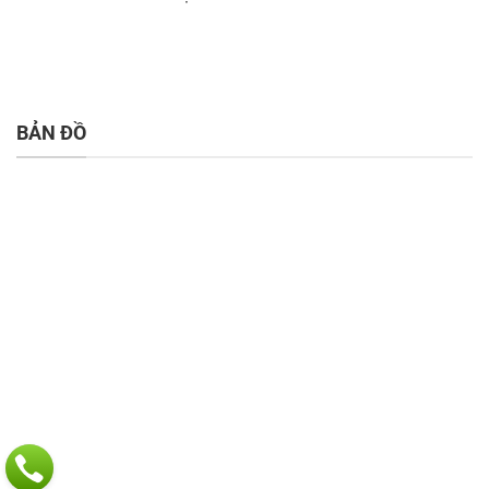
BẢN ĐỒ