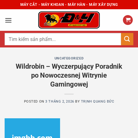
Skip
MÁY CẮT - MÁY KHOAN - MÁY HÀN - MÁY XÂY DỰNG
to
content
Tìm
kiếm:
UNCATEGORIZED
Wildrobin – Wyczerpujący Poradnik
po Nowoczesnej Witrynie
Gamingowej
POSTED ON
3 THÁNG 2, 2026
BY
TRỊNH QUANG ĐỨC