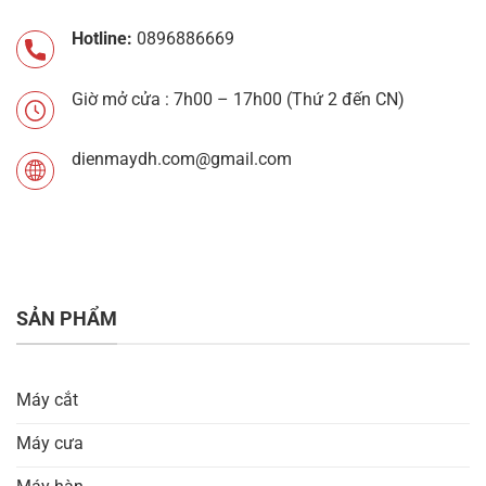
Hotline:
0896886669
Giờ mở cửa : 7h00 – 17h00 (Thứ 2 đến CN)
dienmaydh.com@gmail.com
SẢN PHẨM
Máy cắt
Máy cưa