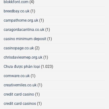
blokkfont.com
(4)
breedbay.co.uk
(1)
campathome.org.uk
(1)
caragordacantina.co.uk
(1)
casino minimum deposit
(1)
casinopage.co.uk
(2)
chrisdaviesmep.org.uk
(1)
Chưa được phân loại
(1.023)
cornware.co.uk
(1)
creativemiles.co.uk
(1)
credit card casino
(1)
credit card casinos
(1)