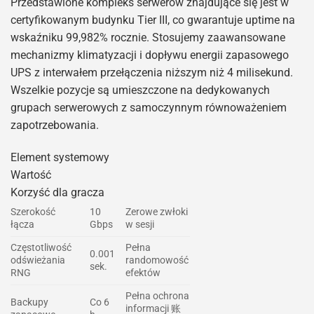
Przedstawione kompleks serwerów znajdujące się jest w
certyfikowanym budynku Tier III, co gwarantuje uptime na
wskaźniku 99,982% rocznie. Stosujemy zaawansowane
mechanizmy klimatyzacji i dopływu energii zapasowego
UPS z interwałem przełączenia niższym niż 4 milisekund.
Wszelkie pozycje są umieszczone na dedykowanych
grupach serwerowych z samoczynnym równoważeniem
zapotrzebowania.
Element systemowy
Wartość
Korzyść dla gracza
Szerokość
10
Zerowe zwłoki
łącza
Gbps
w sesji
Częstotliwość
Pełna
0.001
odświeżania
randomowość
sek.
RNG
efektów
Pełna ochrona
Backupy
Co 6
informacji 账