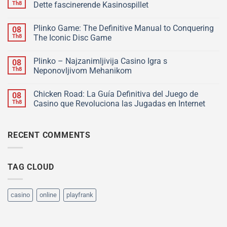
Th8
Dette fascinerende Kasinospillet
Plinko Game: The Definitive Manual to Conquering
08
Th8
The Iconic Disc Game
Plinko – Najzanimljivija Casino Igra s
08
Th8
Neponovljivom Mehanikom
Chicken Road: La Guía Definitiva del Juego de
08
Th8
Casino que Revoluciona las Jugadas en Internet
RECENT COMMENTS
TAG CLOUD
casino
online
playfrank