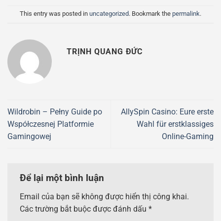
This entry was posted in
uncategorized
. Bookmark the
permalink
.
TRỊNH QUANG ĐỨC
Wildrobin – Pełny Guide po
AllySpin Casino: Eure erste
Współczesnej Platformie
Wahl für erstklassiges
Gamingowej
Online-Gaming
Để lại một bình luận
Email của bạn sẽ không được hiển thị công khai.
Các trường bắt buộc được đánh dấu
*