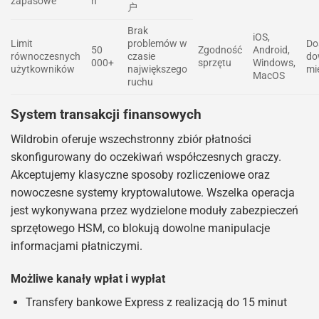
zapasowe
h
户
Brak
iOS,
Limit
problemów w
Do
50
Zgodność
Android,
równoczesnych
czasie
do
000+
sprzętu
Windows,
użytkowników
największego
mi
MacOS
ruchu
System transakcji finansowych
Wildrobin oferuje wszechstronny zbiór płatności
skonfigurowany do oczekiwań współczesnych graczy.
Akceptujemy klasyczne sposoby rozliczeniowe oraz
nowoczesne systemy kryptowalutowe. Wszelka operacja
jest wykonywana przez wydzielone moduły zabezpieczeń
sprzętowego HSM, co blokują dowolne manipulacje
informacjami płatniczymi.
Możliwe kanały wpłat i wypłat
Transfery bankowe Express z realizacją do 15 minut