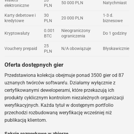
Wallets
20
50 000 PLN
Natychmiast
elektroniczne
PLN
Karty debetowe i
30
1-3 d.
20 000 PLN
kredytowe
PLN
biznesowe
0.001
Nieograniczony
Kryptowaluty
Do 1 godziny
BTC
ograniczenia
25
Vouchery prepaid
N/A obowiązuje
Błyskawicznie
PLN
Oferta dostępnych gier
Przedstawiona kolekcja obejmuje ponad 3500 gier od 87
uznanych twórców software’u. Działamy wyłącznie z
certyfikowanymi deweloperami, które przekazują ich
produkty cyklicznym kontrolom niezależnych organizacji
weryfikacyjnych. Każda tytuł w dostępnym portfolio
przechodzi rozbudowaną weryfikację wcześniej niż
publikacją klientom.
Sekcje rozrywkowe w zbiorze