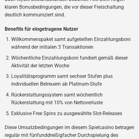
klaren Bonusbedingungen, die vor dieser Freischaltung
deutlich kommuniziert sind.
Benefits für eingetragene Nutzer
Willkommenspaket samt aufgeteilten Einzahlungsboni
während der initialen 3 Transaktionen
Wöchentliche Einzahlungsboni fundiert gemäß dieser
Aktivität der letzten Woche
Loyalitätsprogramm samt sechser Stufen plus
individuellen Betreuern ab Platinum-Stufe
Rückerstattungssystem samt wöchentlich
Rückerstattung mit 10% von Nettoverluste
Exklusive Free Spins zu ausgewählte Slot-Releases
Diese Umsatzbedingungen im diesem Spielcasino betragen
regulär mit fünfunddreißigfacher Durchspielung des