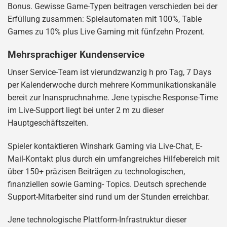
Bonus. Gewisse Game-Typen beitragen verschieden bei der
Erfüllung zusammen: Spielautomaten mit 100%, Table
Games zu 10% plus Live Gaming mit fünfzehn Prozent.
Mehrsprachiger Kundenservice
Unser Service-Team ist vierundzwanzig h pro Tag, 7 Days
per Kalenderwoche durch mehrere Kommunikationskanäle
bereit zur Inanspruchnahme. Jene typische Response-Time
im Live-Support liegt bei unter 2 m zu dieser
Hauptgeschäftszeiten.
Spieler kontaktieren Winshark Gaming via Live-Chat, E-
Mail-Kontakt plus durch ein umfangreiches Hilfebereich mit
über 150+ präzisen Beiträgen zu technologischen,
finanziellen sowie Gaming- Topics. Deutsch sprechende
Support-Mitarbeiter sind rund um der Stunden erreichbar.
Jene technologische Plattform-Infrastruktur dieser