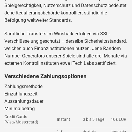
Spielgerechtigkeit, Nutzerschutz und Datenschutz bedeutet.
Jene Regulierungsbehörde kontrolliert ständig die
Befolgung weltweiter Standards.
Sämtliche Transfers im Winshark erfolgen via SSL-
Verschlüsselung geschützt – derselbe Sicherheitsstandard,
welchen auch Finanzinstitutionen nutzen. Jene Random
Number Generators unserer Spiele sind alle drei Monate via
externen Kontrollinstituten etwa iTech Labs zertifiziert.
Verschiedene Zahlungsoptionen
Zahlungsmethode
Einzahlungszeit
Auszahlungsdauer
Minimalbetrag
Credit Cards
Instant
3 bis 5 Tage
10€ EUR
(Visa/Mastercard)
1-3
drei bis
zwanzig