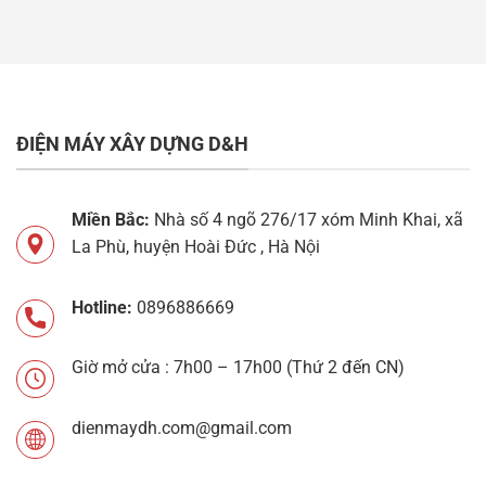
ĐIỆN MÁY XÂY DỰNG D&H
Miền Bắc:
Nhà số 4 ngõ 276/17 xóm Minh Khai, xã
La Phù, huyện Hoài Đức , Hà Nội
Hotline:
0896886669
Giờ mở cửa : 7h00 – 17h00 (Thứ 2 đến CN)
dienmaydh.com@gmail.com