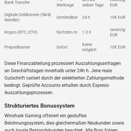
Bank Transfer
Werktage
sieben Tage
EUR
Digitale Geldbörsen (Skrill,
Unmittelbar
24 h
10€ EUR
Neteller)
zwanzig
Krypto (BTC, ETH)
fünfzehn m
1-2 h
EUR
Keine
Prepaidkarten
Sofort
10€ EUR
möglich
Diese Finanzabteilung prozessiert Auszahlungsanfragen
an Geschäftstagen innerhalb unter 24h h. Jene reale
Gutschrift variiert durch der selektierten Zahlungsmethode
bedingt. Geprüfte Accounts erhalten durch Express-
Auszahlungsprozessen.
Strukturiertes Bonussystem
Winshark Gaming offeriert ein gestuftes
Belohnungssystem, dies gleichermaßen Neukunden sowie
auch loyale Bestandskunden beachtet. Alle Boni folgen