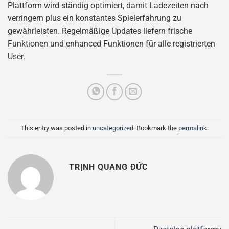
Plattform wird ständig optimiert, damit Ladezeiten nach
verringern plus ein konstantes Spielerfahrung zu
gewährleisten. Regelmäßige Updates liefern frische
Funktionen und enhanced Funktionen für alle registrierten
User.
This entry was posted in
uncategorized
. Bookmark the
permalink
.
TRỊNH QUANG ĐỨC