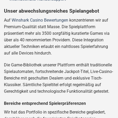
Unser abwechslungsreiches Spielangebot
Auf
Winshark Casino Bewertungen
konzentrieren wir auf
Premium-Qualität statt Masse. Die Spielplattform
präsentiert mehr als 3500 sorgfältig kuratierte Games via
über als 40 renommierten Providern. Diese Integration
aktueller Techniken erlaubt ein nahtloses Spielerfahrung
auf alle Devices hindurch.
Die Game-Bibliothek unserer Plattform enthält traditionelle
Spielautomaten, fortschreitende Jackpot-Titel, Live-Casino-
Bereiche mit geschulten Dealern und exklusive Tisch-
Klassiker. Sämtliche Spieltitel erfolgt regelmäßig auf
Gerechtigkeit und technologische Funktionalität getestet.
Bereiche entsprechend Spielerpräferenzen
Wir hat das Portfolio in spezifische Bereiche gegliedert,