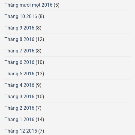
Tháng mười một 2016
(5)
Tháng 10 2016
(8)
Tháng 9 2016
(8)
Tháng 8 2016
(12)
Tháng 7 2016
(8)
Tháng 6 2016
(10)
Tháng 5 2016
(13)
Tháng 4 2016
(9)
Tháng 3 2016
(10)
Tháng 2 2016
(7)
Tháng 1 2016
(14)
Tháng 12 2015
(7)