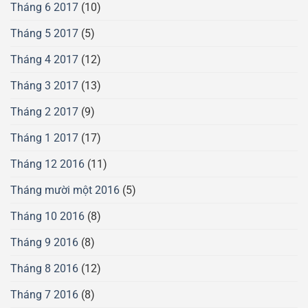
Tháng 6 2017
(10)
Tháng 5 2017
(5)
Tháng 4 2017
(12)
Tháng 3 2017
(13)
Tháng 2 2017
(9)
Tháng 1 2017
(17)
Tháng 12 2016
(11)
Tháng mười một 2016
(5)
Tháng 10 2016
(8)
Tháng 9 2016
(8)
Tháng 8 2016
(12)
Tháng 7 2016
(8)