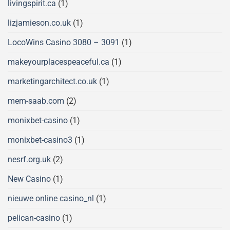
livingspirit.ca
(1)
lizjamieson.co.uk
(1)
LocoWins Casino 3080 – 3091
(1)
makeyourplacespeaceful.ca
(1)
marketingarchitect.co.uk
(1)
mem-saab.com
(2)
monixbet-casino
(1)
monixbet-casino3
(1)
nesrf.org.uk
(2)
New Casino
(1)
nieuwe online casino_nl
(1)
pelican-casino
(1)