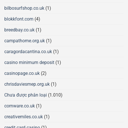
bilbosurfshop.co.uk
(1)
blokkfont.com
(4)
breedbay.co.uk
(1)
campathome.org.uk
(1)
caragordacantina.co.uk
(1)
casino minimum deposit
(1)
casinopage.co.uk
(2)
chrisdaviesmep.org.uk
(1)
Chưa được phân loại
(1.010)
cornware.co.uk
(1)
creativemiles.co.uk
(1)
credit card casino
(1)