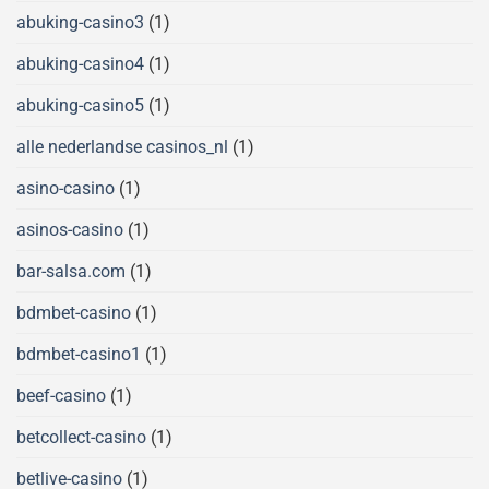
abuking-casino3
(1)
abuking-casino4
(1)
abuking-casino5
(1)
alle nederlandse casinos_nl
(1)
asino-casino
(1)
asinos-casino
(1)
bar-salsa.com
(1)
bdmbet-casino
(1)
bdmbet-casino1
(1)
beef-casino
(1)
betcollect-casino
(1)
betlive-casino
(1)