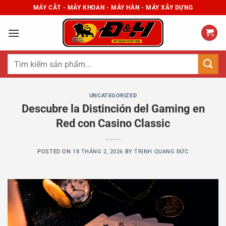
Skip
MÁY CẮT - MÁY KHOAN - MÁY HÀN - MÁY XÂY DỰNG
to
content
Tìm
kiếm:
UNCATEGORIZED
Descubre la Distinción del Gaming en
Red con Casino Classic
POSTED ON
18 THÁNG 2, 2026
BY
TRỊNH QUANG ĐỨC