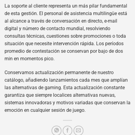
La soporte al cliente representa un más pilar fundamental
de esta gestión. El personal de asistencia multilingüe está
al alcance a través de conversación en directo, e-mail
digital y número de contacto mundial, resolviendo
consultas técnicas, cuestiones sobre promociones o toda
situación que necesite intervención rápida. Los períodos
promedio de contestación se conservan por bajo de dos
min en momentos pico.
Conservamos actualización permanente de nuestro
catálogo, añadiendo lanzamientos cada mes que amplían
las alternativas de gaming. Esta actualización constante
garantiza que siempre localices alternativas nuevas,
sistemas innovadoras y motivos variadas que conservan la
emoción en cualquier sesión de juego.