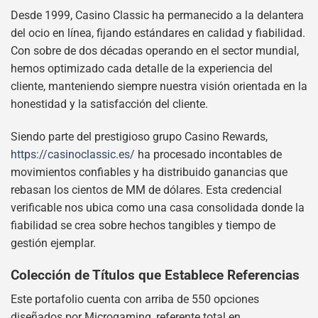
Desde 1999, Casino Classic ha permanecido a la delantera
del ocio en línea, fijando estándares en calidad y fiabilidad.
Con sobre de dos décadas operando en el sector mundial,
hemos optimizado cada detalle de la experiencia del
cliente, manteniendo siempre nuestra visión orientada en la
honestidad y la satisfacción del cliente.
Siendo parte del prestigioso grupo Casino Rewards,
https://casinoclassic.es/
ha procesado incontables de
movimientos confiables y ha distribuido ganancias que
rebasan los cientos de MM de dólares. Esta credencial
verificable nos ubica como una casa consolidada donde la
fiabilidad se crea sobre hechos tangibles y tiempo de
gestión ejemplar.
Colección de Títulos que Establece Referencias
Este portafolio cuenta con arriba de 550 opciones
diseñados por Microgaming, referente total en