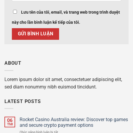
Lưu tên của tôi, email, và trang web trong trình duyệt
này cho lần bình luận kế tiếp của tôi.
ABOUT
Lorem ipsum dolor sit amet, consectetuer adipiscing elit,
sed diam nonummy nibh euismod tincidunt.
LATEST POSTS
Rocket Casino Australia review: Discover top games
06
Th8
and secure crypto payment options
ở
Chức năng bình luận bị tắt