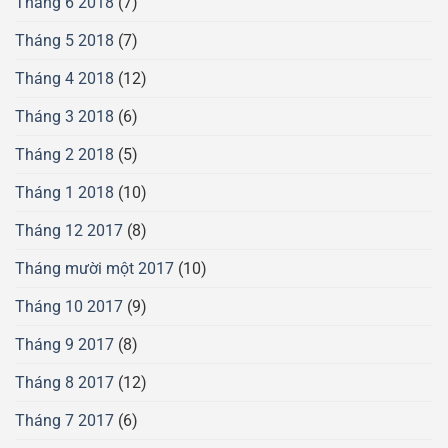
Tháng 6 2018
(7)
Tháng 5 2018
(7)
Tháng 4 2018
(12)
Tháng 3 2018
(6)
Tháng 2 2018
(5)
Tháng 1 2018
(10)
Tháng 12 2017
(8)
Tháng mười một 2017
(10)
Tháng 10 2017
(9)
Tháng 9 2017
(8)
Tháng 8 2017
(12)
Tháng 7 2017
(6)