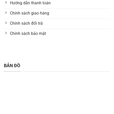
Hướng dẫn thanh toán
Chính sách giao hàng
Chính sách đổi trả
Chính sách bảo mật
BẢN ĐỒ