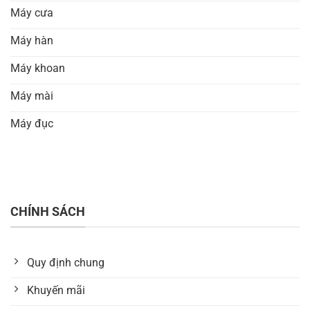
Máy cưa
Máy hàn
Máy khoan
Máy mài
Máy đục
CHÍNH SÁCH
Quy định chung
Khuyến mãi