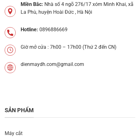
Miền Bắc:
Nhà số 4 ngõ 276/17 xóm Minh Khai, xã
La Phù, huyện Hoài Đức , Hà Nội
Hotline:
0896886669
Giờ mở cửa : 7h00 – 17h00 (Thứ 2 đến CN)
dienmaydh.com@gmail.com
SẢN PHẨM
Máy cắt