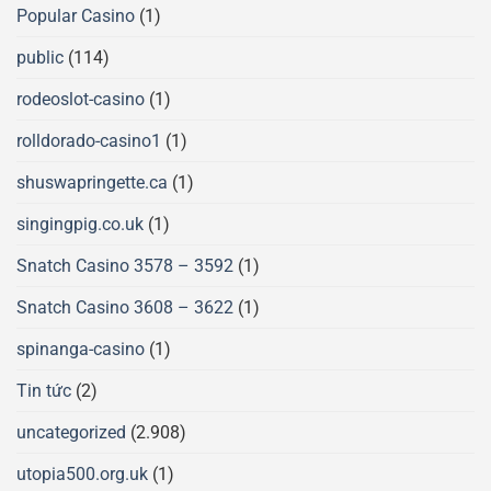
Popular Casino
(1)
public
(114)
rodeoslot-casino
(1)
rolldorado-casino1
(1)
shuswapringette.ca
(1)
singingpig.co.uk
(1)
Snatch Casino 3578 – 3592
(1)
Snatch Casino 3608 – 3622
(1)
spinanga-casino
(1)
Tin tức
(2)
uncategorized
(2.908)
utopia500.org.uk
(1)