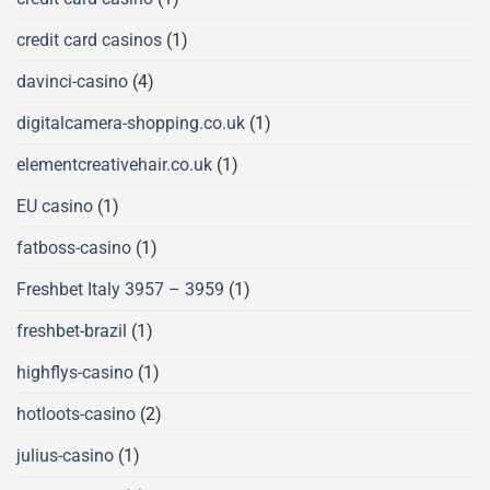
credit card casinos
(1)
davinci-casino
(4)
digitalcamera-shopping.co.uk
(1)
elementcreativehair.co.uk
(1)
EU casino
(1)
fatboss-casino
(1)
Freshbet Italy 3957 – 3959
(1)
freshbet-brazil
(1)
highflys-casino
(1)
hotloots-casino
(2)
julius-casino
(1)