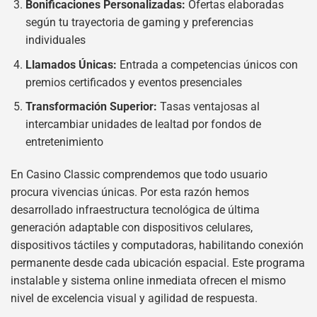
Bonificaciones Personalizadas:
Ofertas elaboradas
según tu trayectoria de gaming y preferencias
individuales
Llamados Únicas:
Entrada a competencias únicos con
premios certificados y eventos presenciales
Transformación Superior:
Tasas ventajosas al
intercambiar unidades de lealtad por fondos de
entretenimiento
En Casino Classic comprendemos que todo usuario
procura vivencias únicas. Por esta razón hemos
desarrollado infraestructura tecnológica de última
generación adaptable con dispositivos celulares,
dispositivos táctiles y computadoras, habilitando conexión
permanente desde cada ubicación espacial. Este programa
instalable y sistema online inmediata ofrecen el mismo
nivel de excelencia visual y agilidad de respuesta.