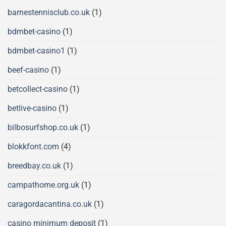
barnestennisclub.co.uk
(1)
bdmbet-casino
(1)
bdmbet-casino1
(1)
beef-casino
(1)
betcollect-casino
(1)
betlive-casino
(1)
bilbosurfshop.co.uk
(1)
blokkfont.com
(4)
breedbay.co.uk
(1)
campathome.org.uk
(1)
caragordacantina.co.uk
(1)
casino minimum deposit
(1)