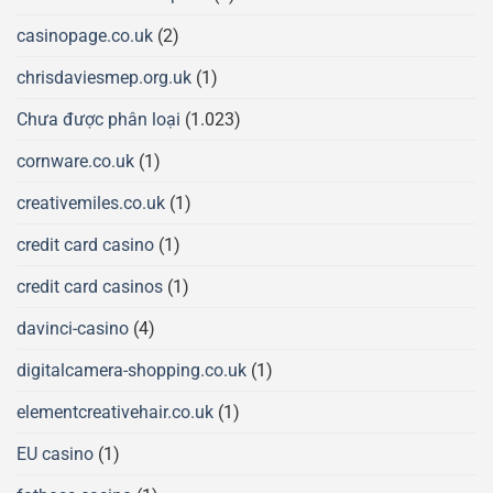
casinopage.co.uk
(2)
chrisdaviesmep.org.uk
(1)
Chưa được phân loại
(1.023)
cornware.co.uk
(1)
creativemiles.co.uk
(1)
credit card casino
(1)
credit card casinos
(1)
davinci-casino
(4)
digitalcamera-shopping.co.uk
(1)
elementcreativehair.co.uk
(1)
EU casino
(1)