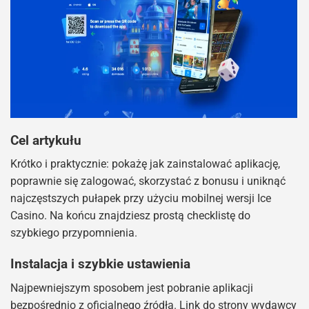
Cel artykułu
Krótko i praktycznie: pokażę jak zainstalować aplikację,
poprawnie się zalogować, skorzystać z bonusu i uniknąć
najczęstszych pułapek przy użyciu mobilnej wersji Ice
Casino. Na końcu znajdziesz prostą checklistę do
szybkiego przypomnienia.
Instalacja i szybkie ustawienia
Najpewniejszym sposobem jest pobranie aplikacji
bezpośrednio z oficjalnego źródła. Link do strony wydawcy