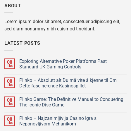
ABOUT
Lorem ipsum dolor sit amet, consectetuer adipiscing elit,
sed diam nonummy nibh euismod tincidunt.
LATEST POSTS
Exploring Alternative Poker Platforms Past
08
Th8
Standard UK Gaming Controls
Plinko – Absolutt alt Du må vite å kjenne til Om
08
Th8
Dette fascinerende Kasinospillet
Plinko Game: The Definitive Manual to Conquering
08
Th8
The Iconic Disc Game
Plinko – Najzanimljivija Casino Igra s
08
Th8
Neponovljivom Mehanikom