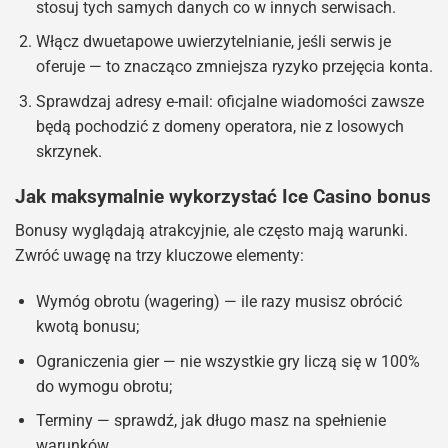
stosuj tych samych danych co w innych serwisach.
Włącz dwuetapowe uwierzytelnianie, jeśli serwis je
oferuje — to znacząco zmniejsza ryzyko przejęcia konta.
Sprawdzaj adresy e-mail: oficjalne wiadomości zawsze
będą pochodzić z domeny operatora, nie z losowych
skrzynek.
Jak maksymalnie wykorzystać Ice Casino bonus
Bonusy wyglądają atrakcyjnie, ale często mają warunki.
Zwróć uwagę na trzy kluczowe elementy:
Wymóg obrotu (wagering) — ile razy musisz obrócić
kwotą bonusu;
Ograniczenia gier — nie wszystkie gry liczą się w 100%
do wymogu obrotu;
Terminy — sprawdź, jak długo masz na spełnienie
warunków.