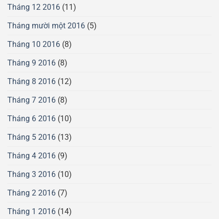
Tháng 12 2016
(11)
Tháng mười một 2016
(5)
Tháng 10 2016
(8)
Tháng 9 2016
(8)
Tháng 8 2016
(12)
Tháng 7 2016
(8)
Tháng 6 2016
(10)
Tháng 5 2016
(13)
Tháng 4 2016
(9)
Tháng 3 2016
(10)
Tháng 2 2016
(7)
Tháng 1 2016
(14)