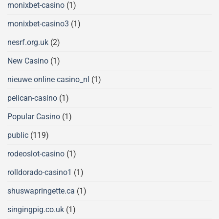
monixbet-casino
(1)
monixbet-casino3
(1)
nesrf.org.uk
(2)
New Casino
(1)
nieuwe online casino_nl
(1)
pelican-casino
(1)
Popular Casino
(1)
public
(119)
rodeoslot-casino
(1)
rolldorado-casino1
(1)
shuswapringette.ca
(1)
singingpig.co.uk
(1)