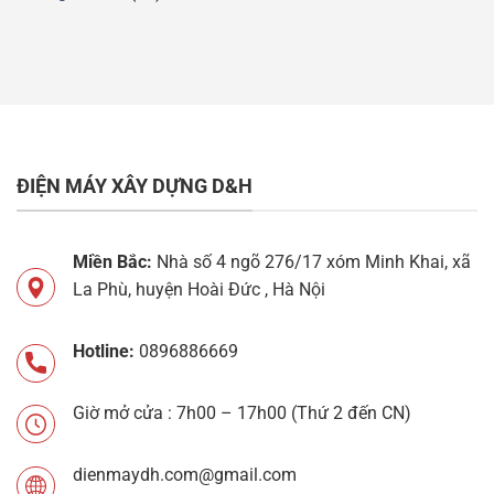
ĐIỆN MÁY XÂY DỰNG D&H
Miền Bắc:
Nhà số 4 ngõ 276/17 xóm Minh Khai, xã
La Phù, huyện Hoài Đức , Hà Nội
Hotline:
0896886669
Giờ mở cửa : 7h00 – 17h00 (Thứ 2 đến CN)
dienmaydh.com@gmail.com