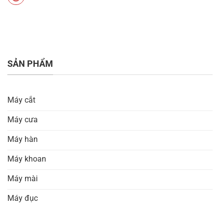
SẢN PHẨM
Máy cắt
Máy cưa
Máy hàn
Máy khoan
Máy mài
Máy đục