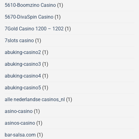
5610-Boomzino Casino
(1)
5670-DivaSpin Casino
(1)
7Gold Casino 1200 – 1202
(1)
7slots casino
(1)
abuking-casino2
(1)
abuking-casino3
(1)
abuking-casino4
(1)
abuking-casino5
(1)
alle nederlandse casinos_nl
(1)
asino-casino
(1)
asinos-casino
(1)
bar-salsa.com
(1)