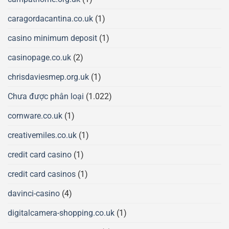
caragordacantina.co.uk
(1)
casino minimum deposit
(1)
casinopage.co.uk
(2)
chrisdaviesmep.org.uk
(1)
Chưa được phân loại
(1.022)
cornware.co.uk
(1)
creativemiles.co.uk
(1)
credit card casino
(1)
credit card casinos
(1)
davinci-casino
(4)
digitalcamera-shopping.co.uk
(1)