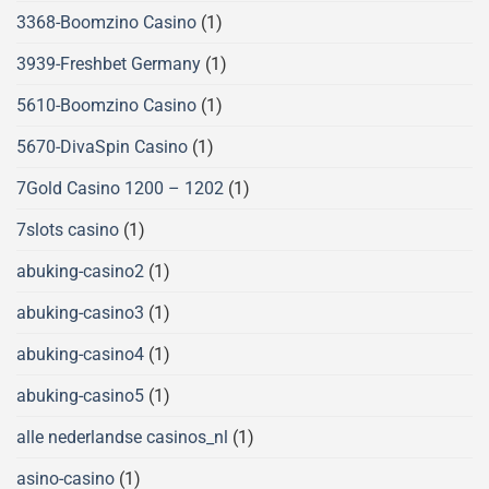
3368-Boomzino Casino
(1)
3939-Freshbet Germany
(1)
5610-Boomzino Casino
(1)
5670-DivaSpin Casino
(1)
7Gold Casino 1200 – 1202
(1)
7slots casino
(1)
abuking-casino2
(1)
abuking-casino3
(1)
abuking-casino4
(1)
abuking-casino5
(1)
alle nederlandse casinos_nl
(1)
asino-casino
(1)