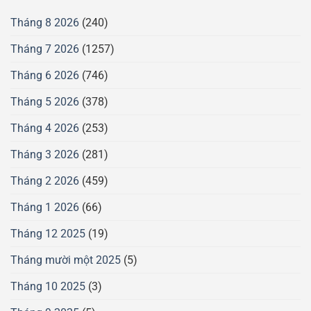
Tháng 8 2026
(240)
Tháng 7 2026
(1257)
Tháng 6 2026
(746)
Tháng 5 2026
(378)
Tháng 4 2026
(253)
Tháng 3 2026
(281)
Tháng 2 2026
(459)
Tháng 1 2026
(66)
Tháng 12 2025
(19)
Tháng mười một 2025
(5)
Tháng 10 2025
(3)