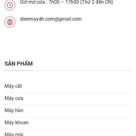
Giờ mở cửa : 7h00 – 17h00 (Thứ 2 đến CN)
dienmaydh.com@gmail.com
SẢN PHẨM
Máy cắt
Máy cưa
Máy hàn
Máy khoan
Máy mài