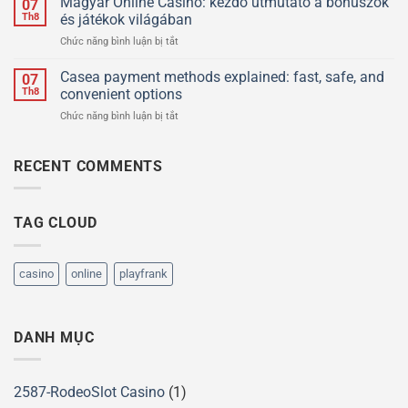
Magyar Online Casino: kezdő útmutató a bónuszok
07
Th8
és játékok világában
ở
Chức năng bình luận bị tắt
Magyar
Online
Casea payment methods explained: fast, safe, and
07
Casino:
Th8
convenient options
kezdő
ở
Chức năng bình luận bị tắt
útmutató
Casea
a
payment
bónuszok
methods
RECENT COMMENTS
és
explained:
játékok
fast,
világában
safe,
TAG CLOUD
and
convenient
options
casino
online
playfrank
DANH MỤC
2587-RodeoSlot Casino
(1)