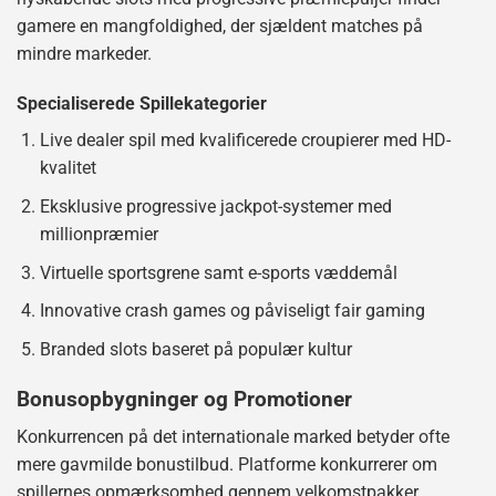
gamere en mangfoldighed, der sjældent matches på
mindre markeder.
Specialiserede Spillekategorier
Live dealer spil med kvalificerede croupierer med HD-
kvalitet
Eksklusive progressive jackpot-systemer med
millionpræmier
Virtuelle sportsgrene samt e-sports væddemål
Innovative crash games og påviseligt fair gaming
Branded slots baseret på populær kultur
Bonusopbygninger og Promotioner
Konkurrencen på det internationale marked betyder ofte
mere gavmilde bonustilbud. Platforme konkurrerer om
spillernes opmærksomhed gennem velkomstpakker,