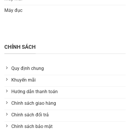
Máy đục
CHÍNH SÁCH
Quy định chung
Khuyến mãi
Hướng dẫn thanh toán
Chính sách giao hàng
Chính sách đổi trả
Chính sách bảo mật