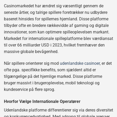
Casinomarkedet har ændret sig væsentligt gennem de
seneste årtier, og talrige spillere foretrækker nu udbydere
baseret hinsides for spillernes hjemland. Disse platforme
tilbyder ofte en bredere rækkevidde af gaming og digitale
innovationer, som kan optimere spilleoplevelsen markant.
Markedet for internationale spilleplatforme blev værdiansat
til over 66 milliarder USD i 2023, hvilket fremhæver den
massive globale bevågenhed.
Når spillere orienterer sig mod
udenlandske casinoer
, er det
ofte pga. specifikke benefits, som sjældent altid er
tilgængelige på det hjemlige marked. Disse platforme
bruger massivt i brugeroplevelse, mobil teknologi og
kundeservice på flere sprog.
Hvorfor Vælge Internationale Operatører
Udenlandske platforme differentierer sig via deres diversitet
og konkurrencedygtighed. Med adgang til globale arenaer